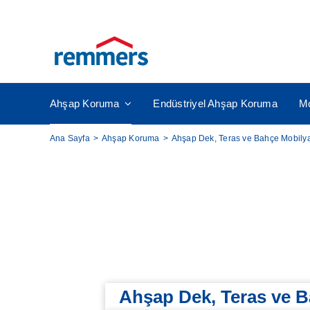
Skip
to
content
Ahşap Koruma
Endüstriyel Ahşap Koruma
Mo
Ana Sayfa
>
Ahşap Koruma
>
Ahşap Dek, Teras ve Bahçe Mobilya
Ahşap Dek, Teras ve B