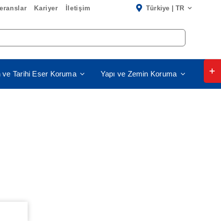
eranslar
Kariyer
İletişim
Türkiye | TR
Togg
 ve Tarihi Eser Koruma
Yapı ve Zemin Koruma
Slidi
Bar
Area