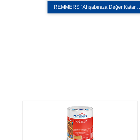
REMMERS “Ahşabınıza Değer Katar 