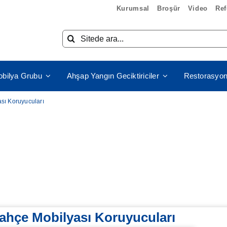
Kurumsal
Broşür
Video
Ref
Ara:
bilya Grubu
Ahşap Yangın Geciktiriciler
Restorasyon
sı Koruyucuları
ahçe Mobilyası Koruyucuları