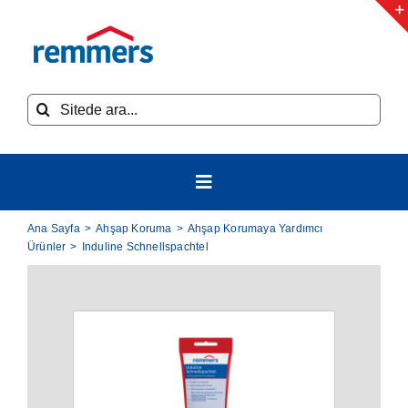
Skip
to
content
Ara:
Toggle
Navigation
Ana Sayfa
>
Ahşap Koruma
>
Ahşap Korumaya Yardımcı
Ahşap Koruma
Ürünler
>
Induline Schnellspachtel
Endüstriyel Ahşap Koruma
Mobilya Grubu
Ahşap Yangın Geciktiriciler